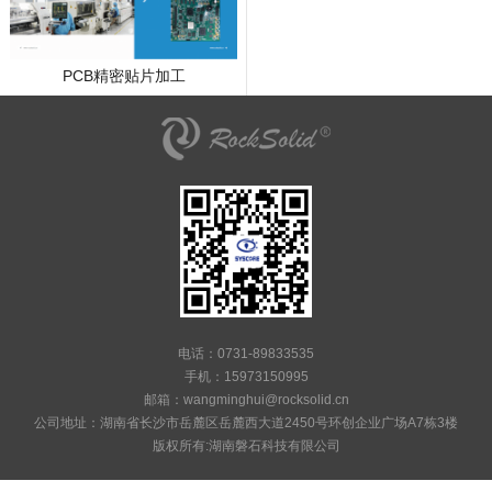
PCB精密贴片加工
电话：0731-89833535
手机：15973150995
邮箱：wangminghui@rocksolid.cn
公司地址：湖南省长沙市岳麓区岳麓西大道2450号环创企业广场A7栋3楼
版权所有:湖南磐石科技有限公司