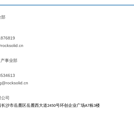
业部
生
876819
cksolid.cn
生产事业部
生
534613
@rocksolid.cn
限公司
省长沙市岳麓区岳麓西大道
号环创企业广场
栋
楼
2450
A7
3