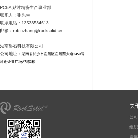
PCBA 贴片精密生产事业部
联系人：张先生
联系电话：13538534613
邮箱：robinzhang@rocksolid.cn
湖南磐石科技有限公司
公司地址：
湖南省长沙市岳麓区岳麓西大道
号
2450
环创企业广场
栋
楼
A7
3
关
公司
组织
发展