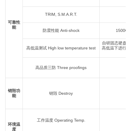
TRIM, S.M.A.R.T.
可靠性
能
防震性能 Anti-shock
1500G(@
自研固态硬盘高
高低温测试 High low temperature test
高低温下进行存
高品质三防 Three proofings
销毁功
销毁 Destroy
能
R：
工作温度 Operating Temp.
环境温
度