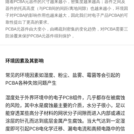
随着PCBA元器件的尺寸越来越小，密集度越来越高；器件之间及
器件的托高高度（与PCB间的间距/离地间隙）也越来越小，环境因
子对PCBA的影响作用也越来越大，因此我们对电子产品PCBA的可
靠性提出了更高的要求。
PCBA元器件由大变小，由稀疏到密集的变化趋势，对PCBA需要三
防涂覆来保护PCBA元器件得到保护，
环境因素及其影响
常见的环境因素如湿度、粉尘、盐雾、霉菌等会引起的
PCBA各种失效问题产生
湿度处于外界环境中的电子PCB组件，几乎都存在被腐蚀
的风险，其中水是腐蚀最主要的介质，水分子很小，足以
能穿透某些高分子材料的网状分子间隙而进入内部或通过
涂层的针孔而达到底层金属产生腐蚀。当大气达到一定湿
度即可引起PCB电化学迁移、漏电电流和高频电路中的信