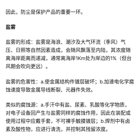
因此，防尘是保护产品的重要一环。
盐雾
盐雾的形成：盐雾是海浪、潮汐及大气环流（季风）气
压、日照等自然因素造成，会随风飘落至内陆，其浓度随
离海岸距离而递减，通常离海岸1Km处为岸边的1%（但台
风期会吹向更远）。
盐雾的危害性：a.使金属结构件镀层破坏；b.加速电化学腐
蚀速度导致金属导线断裂、元器件失效。
类似的腐蚀源：a.手汗中有盐、尿素、乳酸等化学物质，
对电子设备回产生与盐雾同样的腐蚀作用，因此在装配或
使用过程中应戴手套，不可裸手触摸镀层；b.焊剂中有卤
素及酸性物，应进行清洗，并控制其残留浓度。