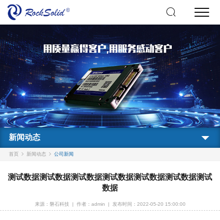
新闻动态
首页
新闻动态
公司新闻
测试数据测试数据测试数据测试数据测试数据测试数据测试
数据
来源：磐石科技
|
作者：admin
|
发布时间：2022-05-20 15:00:00