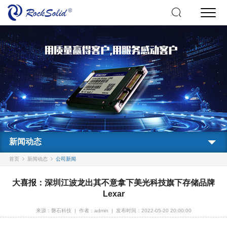
新闻动态
首页
新闻动态
公司新闻
大喜报：深圳江波龙出其不意拿下美光科技旗下存储品牌
Lexar
来源：磐石科技
|
作者：admin
|
发布时间：2022-05-20 20:00:00